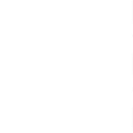
在亚马尔的伤情通告中，巴萨只说患处，未言伤势，并
不会缺席6月11日开打的美加墨世界杯。依照国际足联规