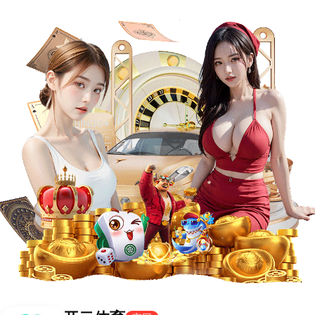
英超
意甲
法甲
德甲
西甲
欧冠
隔岸观火：他说是重伤
月国际比赛日，巴西左翼神锋拉菲尼亚在与法国热身时致使右
甲领头羊巴塞罗那陷入两翼齐废的窘迫境况。赛季收官阶段，
外，但这并不妨碍马德里媒体隔岸观火，《阿斯》报称，据