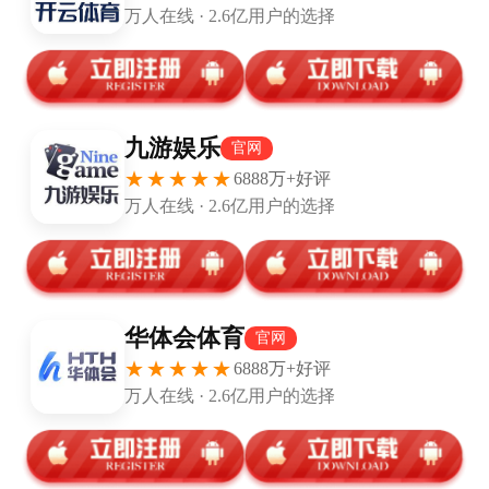
雷霆横扫晋级西决，亚历山大35分8助攻，米切尔