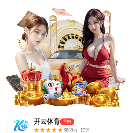
首页
英超
文章详情
乐鱼中国体育-亚历山大35+8里夫斯
27分 雷霆4-0湖人晋级西决
xiaoqiao
英超
2026-05-14
219 次阅读
央视网消息：北京时间5月12日，NBA季后赛次
轮，雷霆115-110胜湖人。
【回放】