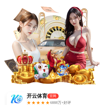
首页
英超
文章详情
乐鱼网站-文班亚马总决赛G1遇两严
父！米罗对抗压制，唐斯攻守肆虐
篮下！|马刺|卡尔-安东尼-唐斯|圣安
东尼奥马刺队|NBA总决赛|纽约尼克
斯队_新浪体育_新浪新闻
xiaoqiao
英超
2026-06-04
107 次阅读
NBA总决赛G1，尼克斯客场105-95击败马刺、大比分1
-0领先。而这场比赛文班亚马肯定是比较郁闷的一个球
员了，因为他在攻守的发挥都不是很好，最终造成的结
果就是他完全被虐了。特别是面对米罗和唐斯的时候，
文班亚马没有任何办法。